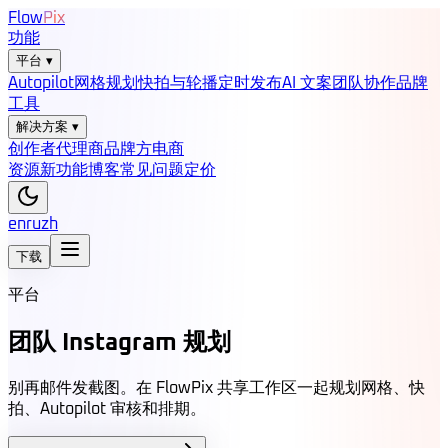
Flow
Pix
功能
平台
▾
Autopilot
网格规划
快拍与轮播
定时发布
AI 文案
团队协作
品牌
工具
解决方案
▾
创作者
代理商
品牌方
电商
资源
新功能
博客
常见问题
定价
en
ru
zh
下载
平台
团队 Instagram 规划
别再邮件发截图。在 FlowPix 共享工作区一起规划网格、快
拍、Autopilot 审核和排期。