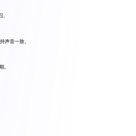
召。
保持声音一致。
排期。