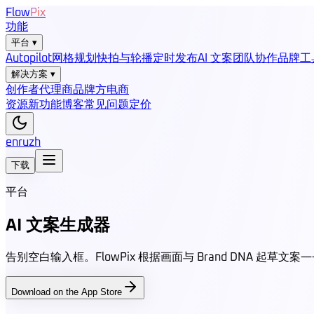
Flow
Pix
功能
平台
▾
Autopilot
网格规划
快拍与轮播
定时发布
AI 文案
团队协作
品牌工
解决方案
▾
创作者
代理商
品牌方
电商
资源
新功能
博客
常见问题
定价
en
ru
zh
下载
平台
AI 文案生成器
告别空白输入框。FlowPix 根据画面与 Brand DNA 起草文案
Download on the App Store