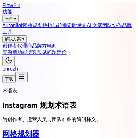
Flow
Pix
功能
平台
▾
Autopilot
网格规划
快拍与轮播
定时发布
AI 文案
团队协作
品牌
工具
解决方案
▾
创作者
代理商
品牌方
电商
资源
新功能
博客
常见问题
定价
en
ru
zh
下载
术语表
Instagram 规划术语表
为创作者、运营人员与团队准备的简明释义。
网格规划器